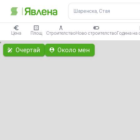
Шаренска, Стая
Цена
Площ
Строителство
Ново строителство
Година на 
с
Очертай
Около мен