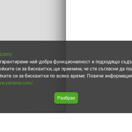
.com/
ви гарантираме най-добра функционалност и подходящо съд
ойките си за бисквитки, ще приемем, че сте съгласни да п
йките си за бисквитки по всяко време. Повече информаци
ww.yavlena.com/
.
Разбрах
Leaflet
|
©
OpenStreetMap
contributors
н)