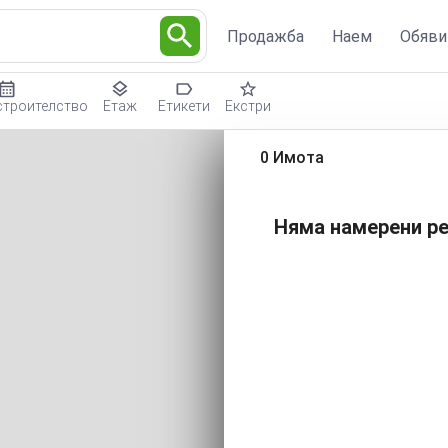
Продажба
Наем
Обяви
строителство
Етаж
Етикети
Екстри
0 Имота
Няма намерени ре