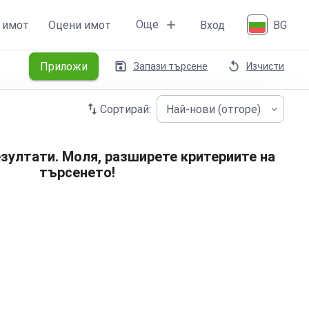
Още
 имот
Оцени имот
Вход
BG
Приложи
Запази търсене
Изчисти
Сортирай:
Най-нови (отгоре)
зултати. Моля, разширете критериите на
търсенето!