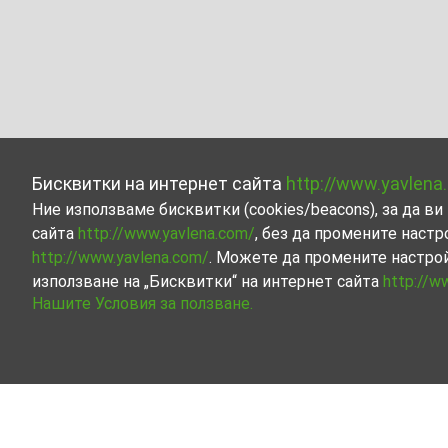
Бисквитки на интернет сайта
http://www.yavlena
Ние използваме бисквитки (cookies/beacons), за да 
сайта
http://www.yavlena.com/
, без да промените настр
http://www.yavlena.com/
. Можете да промените настро
използване на „Бисквитки“ на интернет сайта
http://w
Нашите Условия за ползване.
Стая под наем в с. Шаренска (общ. Мада