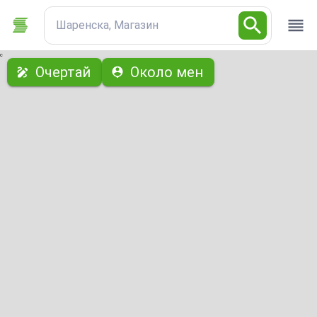
Шаренска, Магазин
с
Очертай
Около мен