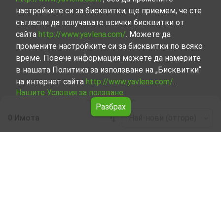
настройките си за бисквитки, ще приемем, че сте
съгласни да получавате всички бисквитки от
сайта
http://www.yavlena.com/
. Можете да
промените настройките си за бисквитки по всяко
време. Повече информация можете да намерите
в нашата Политика за използване на „Бисквитки“
на интернет сайта
http://www.yavlena.com/
.
Нашите Условия за ползване.
Разбрах
0 Имота
Най-нови (отгоре)
Leaflet
|
©
OpenStreetMap
contributors
Производствена база под наем в с.
Шаренска (общ. Мадан)
Разгледайте и открийте Производствена база под
наем в с. Шаренска (общ. Мадан) от нашата подбрана
селекция имоти. Представяме ви голям набор от
имоти за всякакви предпочитания и бюджети.
Опитните ни брокери, специализирали в процеса на