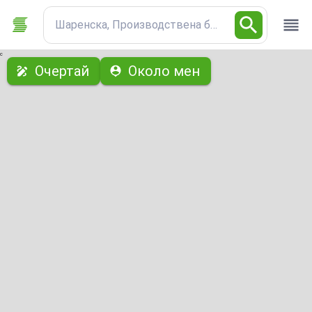
Шаренска, Производствена база
с
Очертай
Около мен