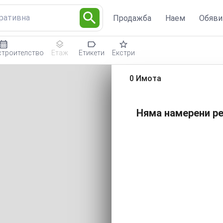
тративна
Продажба
Наем
Обяви
строителство
Етаж
Етикети
Екстри
0 Имота
Няма намерени ре