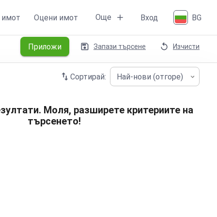
Още
 имот
Оцени имот
Вход
BG
Приложи
Запази търсене
Изчисти
Сортирай:
Най-нови (отгоре)
зултати. Моля, разширете критериите на
търсенето!