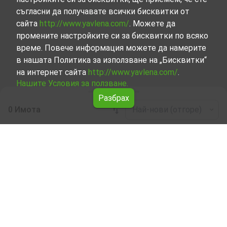
съгласни да получавате всички бисквитки от
сайта
http://www.yavlena.com/
. Можете да
промените настройките си за бисквитки по всяко
време. Повече информация можете да намерите
в нашата Политика за използване на „Бисквитки“
на интернет сайта
http://www.yavlena.com/
.
Нашите Условия за ползване.
Разбрах
0 Имота
Най-нови (отгоре)
Leaflet
|
©
OpenStreetMap
contributors
Хотел под наем в с. Чуруково (общ. Девин)
Разгледайте и открийте Хотел под наем в с. Чуруково
(общ. Девин) от нашата подбрана селекция имоти.
Представяме ви голям набор от имоти за всякакви
предпочитания и бюджети.
Опитните ни брокери, специализирали в процеса на
избор, договаряне и осъществяване на сделки за наем
на имоти, ще ви напътстват през цялото време. От