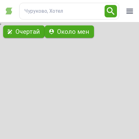
Чуруково, Хотел
с
Очертай
Около мен