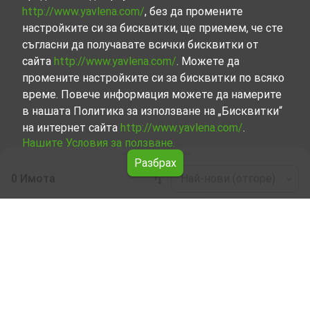
http://www.yavlena.com/
, без да промените
настройките си за бисквитки, ще приемем, че сте
съгласни да получавате всички бисквитки от
сайта
http://www.yavlena.com/
. Можете да
промените настройките си за бисквитки по всяко
време. Повече информация можете да намерите
в нашата Политика за използване на „Бисквитки“
на интернет сайта
http://www.yavlena.com/
.
Нашите Условия за ползване.
Разбрах
0 Имота
Най-нови (отгоре)
Leaflet
|
©
OpenStreetMap
contributors
Гараж/Паркомясто под наем в с. Чуруково
(общ. Девин)
Започнете търсенето на Гараж/Паркомясто под наем
в с. Чуруково (общ. Девин) с Явлена и се
възползвайте от предимствата на нашите услуги.
Опитните ни брокери са готови да ви помогнат в
търсенето на идеалния имот, който отговаря на