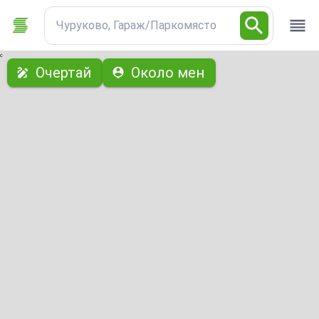
Чуруково, Гараж/Паркомясто
с
Очертай
Около мен