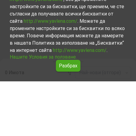
настройките си за бисквитки, ще приемем, че сте
съгласни да получавате всички бисквитки от
сайта
http://www.yavlena.com/
. Можете да
промените настройките си за бисквитки по всяко
време. Повече информация можете да намерите
в нашата Политика за използване на „Бисквитки“
на интернет сайта
http://www.yavlena.com/
.
Нашите Условия за ползване.
Разбрах
0 Имота
Най-нови (отгоре)
Leaflet
|
©
OpenStreetMap
contributors
Жилищни имоти под наем в с. Бяла река
(общ. Рудозем)
Разгледайте и открийте Жилищни имоти под наем в с.
Бяла река (общ. Рудозем) от нашата подбрана
селекция имоти. Нашата база данни се актуализира
редовно и съдържа голям набор от имоти, всеки от
които е уникален по свой начин, за да отговори на
различни предпочитания и бюджети.