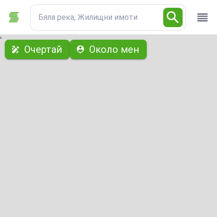
Бяла река, Жилищни имоти
с
Очертай
Около мен