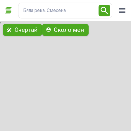
Бяла река, Смесена
с
Очертай
Около мен