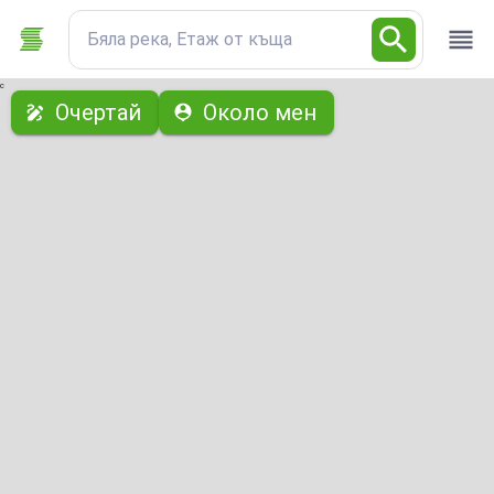
Бяла река, Етаж от къща
с
Очертай
Около мен