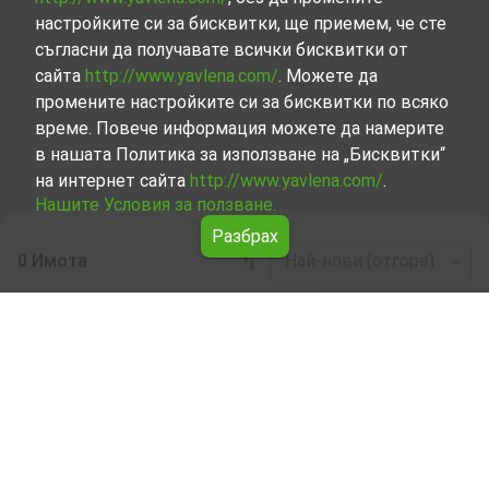
настройките си за бисквитки, ще приемем, че сте
съгласни да получавате всички бисквитки от
сайта
http://www.yavlena.com/
. Можете да
промените настройките си за бисквитки по всяко
време. Повече информация можете да намерите
в нашата Политика за използване на „Бисквитки“
на интернет сайта
http://www.yavlena.com/
.
Нашите Условия за ползване.
Разбрах
0 Имота
Най-нови (отгоре)
Leaflet
|
©
OpenStreetMap
contributors
Етаж от къща под наем в с. Бяла река
(общ. Рудозем)
Разгледайте и открийте Етаж от къща под наем в с.
Бяла река (общ. Рудозем) от нашата подбрана
селекция имоти. Представяме ви голям набор от
имоти за всякакви предпочитания и бюджети.
Опитните ни брокери, специализирали в процеса на