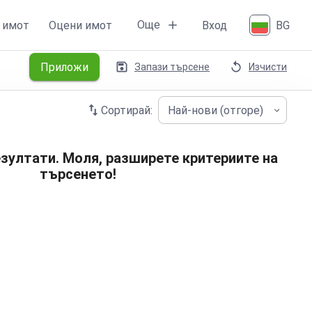
Още
 имот
Оцени имот
Вход
BG
Приложи
Запази търсене
Изчисти
Сортирай:
Най-нови (отгоре)
зултати. Моля, разширете критериите на
търсенето!