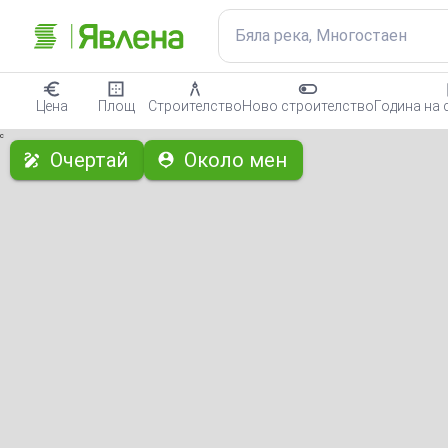
Бяла река, Многостаен
Цена
Площ
Строителство
Ново строителство
Година на 
с
Очертай
Около мен