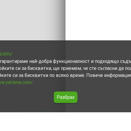
.com/
ви гарантираме най-добра функционалност и подходящо съд
ойките си за бисквитки, ще приемем, че сте съгласни да п
йките си за бисквитки по всяко време. Повече информаци
ww.yavlena.com/
.
Разбрах
Leaflet
|
©
OpenStreetMap
contributors
ла река (общ. Рудозем)