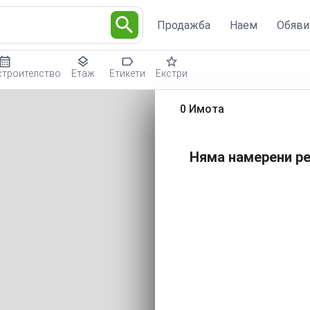
Продажба
Наем
Обяви
строителство
Етаж
Етикети
Екстри
0 Имота
Няма намерени ре