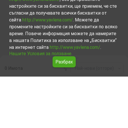
настройките си за бисквитки, ще приемем, че сте
съгласни да получавате всички бисквитки от
сайта
http://www.yavlena.com/
. Можете да
промените настройките си за бисквитки по всяко
време. Повече информация можете да намерите
в нашата Политика за използване на „Бисквитки“
на интернет сайта
http://www.yavlena.com/
.
Нашите Условия за ползване.
Разбрах
0 Имота
Най-нови (отгоре)
Leaflet
|
©
OpenStreetMap
contributors
Сгради под наем в с. Бяла река (общ.
Рудозем)
Разгледайте и открийте Сгради под наем в с. Бяла
река (общ. Рудозем) от нашата подбрана селекция
имоти. Нашата база данни се актуализира редовно и
съдържа голям набор от имоти, всеки от които е
уникален по свой начин, за да отговори на различни
предпочитания и бюджети.