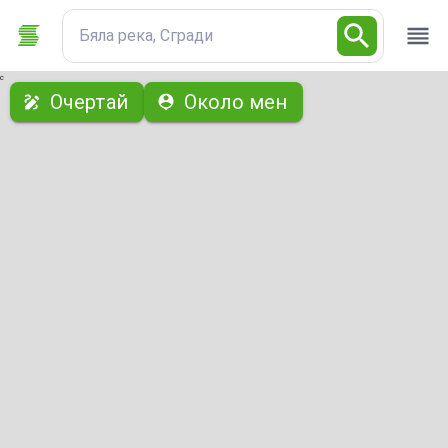
Бяла река, Сгради
с
Очертай
Около мен