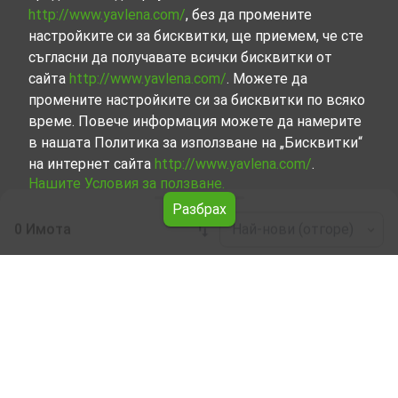
http://www.yavlena.com/
, без да промените
настройките си за бисквитки, ще приемем, че сте
съгласни да получавате всички бисквитки от
сайта
http://www.yavlena.com/
. Можете да
промените настройките си за бисквитки по всяко
време. Повече информация можете да намерите
в нашата Политика за използване на „Бисквитки“
на интернет сайта
http://www.yavlena.com/
.
Нашите Условия за ползване.
Разбрах
0 Имота
Най-нови (отгоре)
Leaflet
|
©
OpenStreetMap
contributors
Четиристаен апартамент под наем в гр.
Шивачево (общ. Твърдица)
Разгледайте и открийте Четиристаен апартамент под
наем в гр. Шивачево (общ. Твърдица) от нашата
подбрана селекция имоти. Представяме ви голям
набор от имоти за всякакви предпочитания и
бюджети.