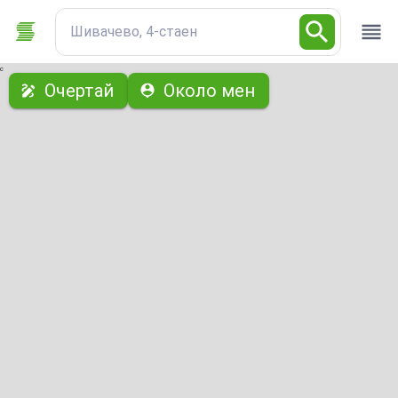
Шивачево, 4-стаен
с
Очертай
Около мен