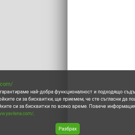
.com/
ви гарантираме най-добра функционалност и подходящо съд
ойките си за бисквитки, ще приемем, че сте съгласни да п
йките си за бисквитки по всяко време. Повече информаци
ww.yavlena.com/
.
Разбрах