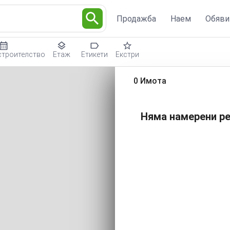
Продажба
Наем
Обяви
строителство
Етаж
Етикети
Екстри
0 Имота
Няма намерени ре