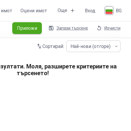
Още
 имот
Оцени имот
Вход
BG
Приложи
Запази търсене
Изчисти
Сортирай:
Най-нови (отгоре)
зултати. Моля, разширете критериите на
търсенето!