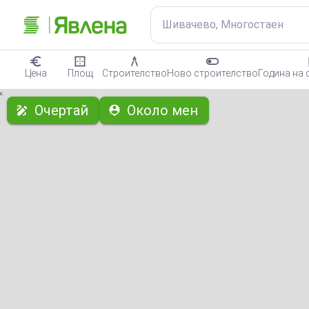
Шивачево, Многостаен
Цена
Площ
Строителство
Ново строителство
Година на 
с
Очертай
Около мен