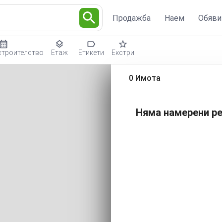
Продажба
Наем
Обяви
строителство
Етаж
Етикети
Екстри
0 Имота
Няма намерени ре