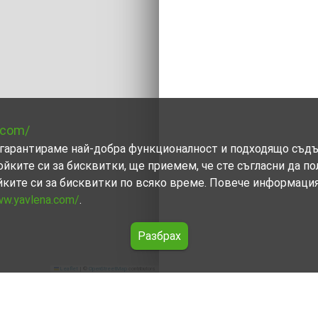
.com/
ви гарантираме най-добра функционалност и подходящо съд
ойките си за бисквитки, ще приемем, че сте съгласни да п
йките си за бисквитки по всяко време. Повече информаци
ww.yavlena.com/
.
Разбрах
Leaflet
|
©
OpenStreetMap
contributors
)