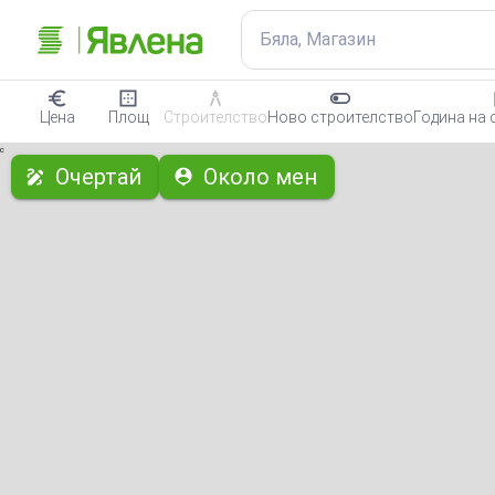
Бяла, Магазин
Цена
Площ
Строителство
Ново строителство
Година на 
с
Очертай
Около мен