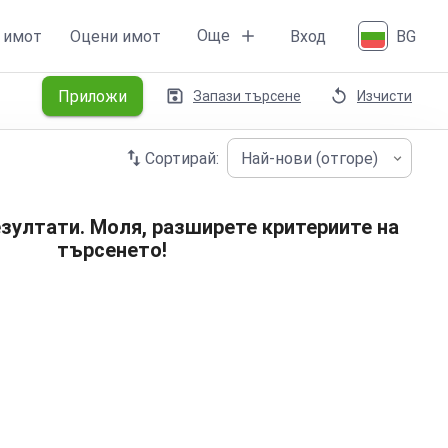
Още
 имот
Оцени имот
Вход
BG
Приложи
Запази търсене
Изчисти
Сортирай:
Най-нови (отгоре)
зултати. Моля, разширете критериите на
търсенето!