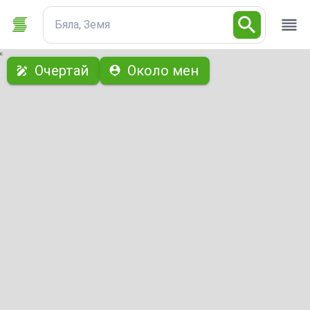
Бяла, Земя
с
Очертай
Около мен