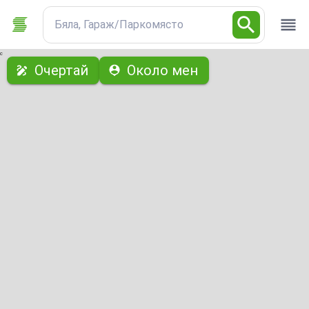
Бяла, Гараж/Паркомясто
с
Очертай
Около мен