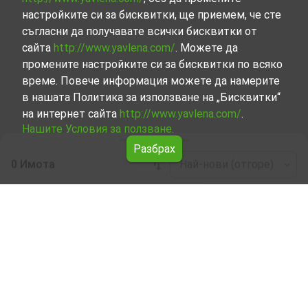
настройките си за бисквитки, ще приемем, че сте
съгласни да получавате всички бисквитки от
сайта
http://www.yavlena.com/
. Можете да
промените настройките си за бисквитки по всяко
време. Повече информация можете да намерите
в нашата Политика за използване на „Бисквитки“
на интернет сайта
http://www.yavlena.com/
.
Нашите Условия за ползване.
Разбрах
0 Имота
Най-нови (отгоре)
Leaflet
|
©
OpenStreetMap
contributors
Гараж/Паркомясто под наем в с. Бяла
(общ. Сливен)
Разгледайте и открийте Гараж/Паркомясто под наем
в с. Бяла (общ. Сливен) от нашата подбрана селекция
имоти. Представяме ви голям набор от имоти за
всякакви предпочитания и бюджети.
Опитните ни брокери, специализирали в процеса на