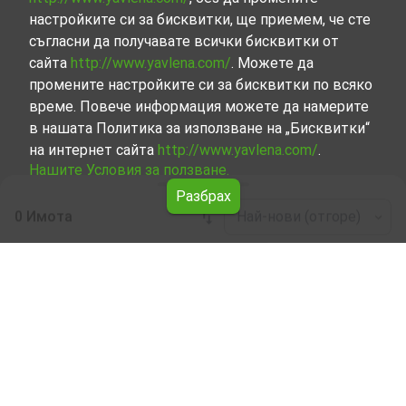
настройките си за бисквитки, ще приемем, че сте
съгласни да получавате всички бисквитки от
сайта
http://www.yavlena.com/
. Можете да
промените настройките си за бисквитки по всяко
време. Повече информация можете да намерите
в нашата Политика за използване на „Бисквитки“
на интернет сайта
http://www.yavlena.com/
.
Нашите Условия за ползване.
Разбрах
0 Имота
Най-нови (отгоре)
Leaflet
|
©
OpenStreetMap
contributors
Парцел под наем в с. Бяла паланка (общ.
Твърдица)
Разгледайте и открийте Парцел под наем в с. Бяла
паланка (общ. Твърдица) от нашата подбрана
селекция имоти. Представяме ви голям набор от
имоти за всякакви предпочитания и бюджети.
Опитните ни брокери, специализирали в процеса на