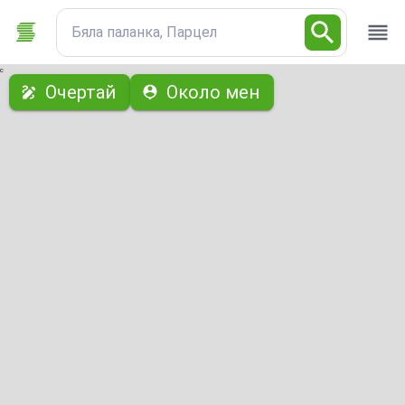
Бяла паланка, Парцел
с
Очертай
Около мен