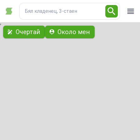
Бял кладенец, 3-стаен
с
Очертай
Около мен