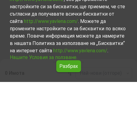
настройките си за бисквитки, ще приемем, че сте
съгласни да получавате всички бисквитки от
сайта
http://www.yavlena.com/
. Можете да
промените настройките си за бисквитки по всяко
време. Повече информация можете да намерите
в нашата Политика за използване на „Бисквитки“
на интернет сайта
http://www.yavlena.com/
.
Нашите Условия за ползване.
Разбрах
0 Имота
Най-нови (отгоре)
Leaflet
|
©
OpenStreetMap
contributors
Тристаен апартамент под наем в с. Бял
кладенец (общ. Нова Загора)
Разгледайте и открийте Тристаен апартамент под
наем в с. Бял кладенец (общ. Нова Загора) от нашата
подбрана селекция имоти. Нашата база данни се
актуализира редовно и съдържа голям набор от
имоти, всеки от които е уникален по свой начин, за да
отговори на различни предпочитания и бюджети.