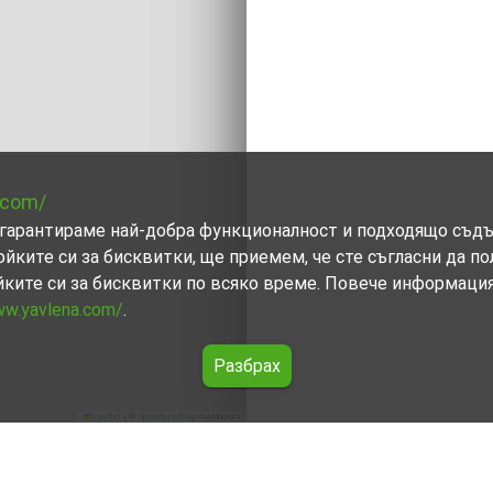
.com/
ви гарантираме най-добра функционалност и подходящо съд
ойките си за бисквитки, ще приемем, че сте съгласни да п
йките си за бисквитки по всяко време. Повече информаци
ww.yavlena.com/
.
Разбрах
Leaflet
|
©
OpenStreetMap
contributors
ладенец (общ. Нова Загора)