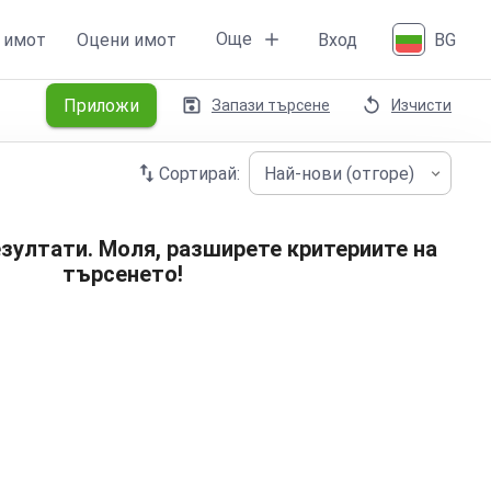
Още
 имот
Оцени имот
Вход
BG
Приложи
Запази търсене
Изчисти
Сортирай:
Най-нови (отгоре)
зултати. Моля, разширете критериите на
търсенето!