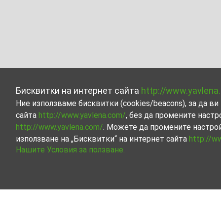
Бисквитки на интернет сайта
http://www.yavlena
Ние използваме бисквитки (cookies/beacons), за да 
сайта
http://www.yavlena.com/
, без да промените настр
http://www.yavlena.com/
. Можете да промените настро
използване на „Бисквитки“ на интернет сайта
http://w
Нашите Условия за ползване.
Други бизнес имоти под наем в с. Бял к