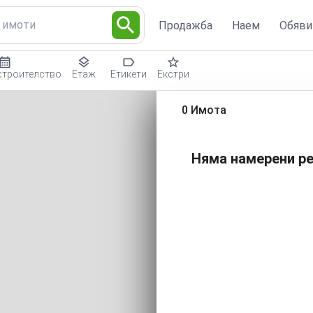
с имоти
Продажба
Наем
Обяви
строителство
Етаж
Етикети
Екстри
0 Имота
Няма намерени ре