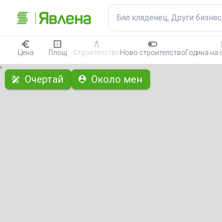
Бял кладенец, Други бизне
Цена
Площ
Строителство
Ново строителство
Година на 
с
Очертай
Около мен