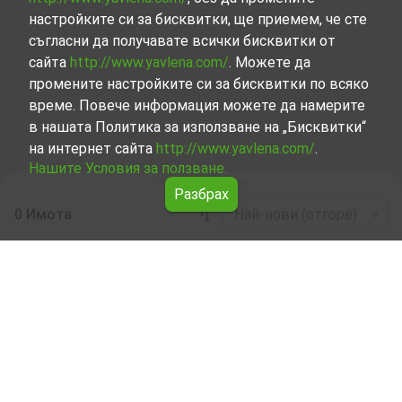
настройките си за бисквитки, ще приемем, че сте
съгласни да получавате всички бисквитки от
сайта
http://www.yavlena.com/
. Можете да
промените настройките си за бисквитки по всяко
време. Повече информация можете да намерите
в нашата Политика за използване на „Бисквитки“
на интернет сайта
http://www.yavlena.com/
.
Нашите Условия за ползване.
Разбрах
0 Имота
Най-нови (отгоре)
Leaflet
|
©
OpenStreetMap
contributors
Къща под наем в с. Бял кладенец (общ.
Нова Загора)
Разгледайте и открийте Къща под наем в с. Бял
кладенец (общ. Нова Загора) от нашата подбрана
селекция имоти. Нашата база данни се актуализира
редовно и съдържа голям набор от имоти, всеки от
които е уникален по свой начин, за да отговори на
различни предпочитания и бюджети.