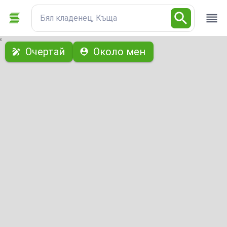
Бял кладенец, Къща
с
Очертай
Около мен