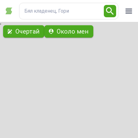
Бял кладенец, Гори
с
Очертай
Около мен