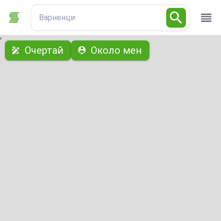
Варненци
с
Очертай
Около мен