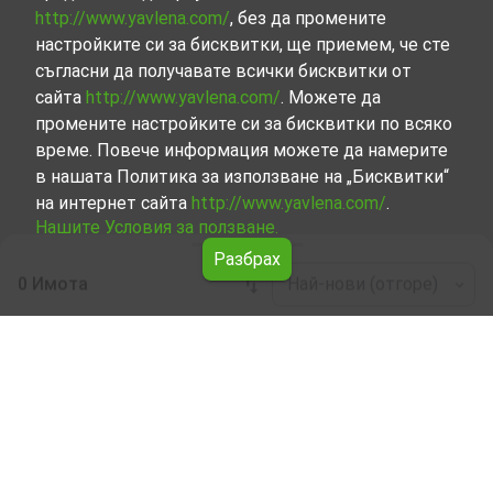
http://www.yavlena.com/
, без да промените
настройките си за бисквитки, ще приемем, че сте
съгласни да получавате всички бисквитки от
сайта
http://www.yavlena.com/
. Можете да
промените настройките си за бисквитки по всяко
време. Повече информация можете да намерите
в нашата Политика за използване на „Бисквитки“
на интернет сайта
http://www.yavlena.com/
.
Нашите Условия за ползване.
Разбрах
0 Имота
Най-нови (отгоре)
Leaflet
|
©
OpenStreetMap
contributors
Имоти под наем в с. Варненци (общ.
Тутракан)
Започнете търсенето на имот под наем в с. Варненци
(общ. Тутракан) с Явлена и се възползвайте от
предимствата на нашите експертни услуги. Опитните
ни брокери са готови да ви помогнат в търсенето на
идеалния имот, който отговаря на вашите нужди и