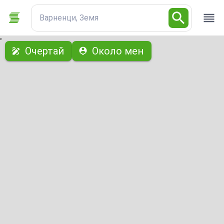
Варненци, Земя
с
Очертай
Около мен