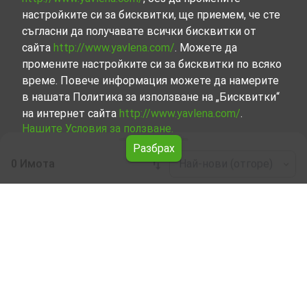
настройките си за бисквитки, ще приемем, че сте
съгласни да получавате всички бисквитки от
сайта
http://www.yavlena.com/
. Можете да
промените настройките си за бисквитки по всяко
време. Повече информация можете да намерите
в нашата Политика за използване на „Бисквитки“
на интернет сайта
http://www.yavlena.com/
.
Нашите Условия за ползване.
Разбрах
0 Имота
Най-нови (отгоре)
Leaflet
|
©
OpenStreetMap
contributors
Земя под наем в с. Варненци (общ.
Тутракан)
Разгледайте и открийте Земя под наем в с. Варненци
(общ. Тутракан) от нашата подбрана селекция имоти.
Представяме ви голям набор от имоти за всякакви
предпочитания и бюджети.
Опитните ни брокери, специализирали в процеса на