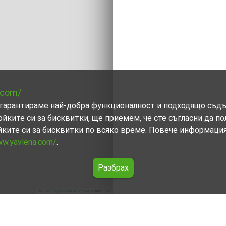
.com/
ви гарантираме най-добра функционалност и подходящо съд
ойките си за бисквитки, ще приемем, че сте съгласни да п
йките си за бисквитки по всяко време. Повече информаци
ww.yavlena.com/
.
Разбрах
Leaflet
|
©
OpenStreetMap
contributors
бщ. Тутракан)