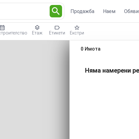
Продажба
Наем
Обяви
строителство
Етаж
Етикети
Екстри
0 Имота
Няма намерени ре