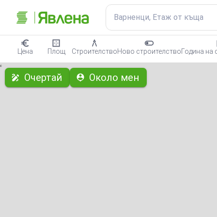
Варненци, Етаж от къща
Цена
Площ
Строителство
Ново строителство
Година на 
с
Очертай
Около мен