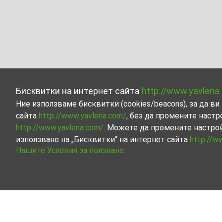
Бисквитки на интернет сайта
http://www.yavlena
Ние използваме бисквитки (cookies/beacons), за да 
сайта
http://www.yavlena.com/
, без да промените настр
http://www.yavlena.com/
. Можете да промените настро
използване на „Бисквитки“ на интернет сайта
http://w
Нашите Условия за ползване.
Етаж от къща под наем в с. Варненци (о