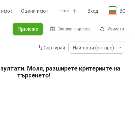
Още
 имот
Оцени имот
Вход
BG
Приложи
Запази търсене
Изчисти
Сортирай:
Най-нови (отгоре)
зултати. Моля, разширете критериите на
търсенето!