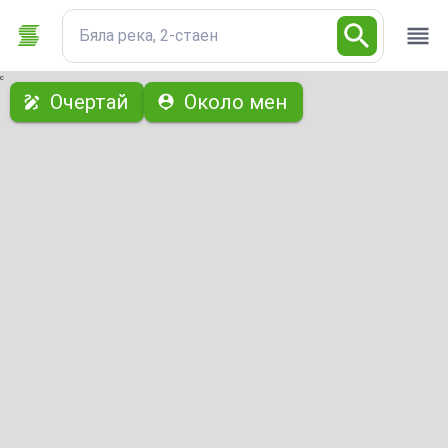
Бяла река, 2-стаен
с
Очертай
Около мен