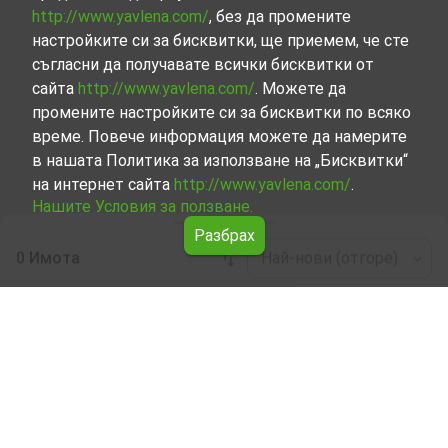
http://www.yavlena.com/
, без да промените
настройките си за бисквитки, ще приемем, че сте
съгласни да получавате всички бисквитки от
сайта
http://www.yavlena.com/
. Можете да
промените настройките си за бисквитки по всяко
време. Повече информация можете да намерите
в нашата Политика за използване на „Бисквитки“
на интернет сайта
http://www.yavlena.com/
.
Нашите Условия за ползване.
Разбрах
0 Имота
Най-нови (отгоре)
Leaflet
|
©
OpenStreetMap
contributors
Двустаен апартамент под наем в с. Бяла
река (общ. Върбица)
Разгледайте и открийте Двустаен апартамент под
наем в с. Бяла река (общ. Върбица) от нашата
подбрана селекция имоти. Представяме ви голям
набор от имоти за всякакви предпочитания и
бюджети.