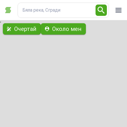
Бяла река, Сгради
с
Очертай
Около мен