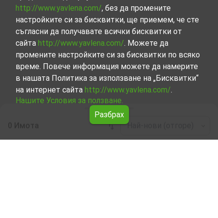
http://www.yavlena.com/
, без да промените
настройките си за бисквитки, ще приемем, че сте
съгласни да получавате всички бисквитки от
сайта
http://www.yavlena.com/
. Можете да
промените настройките си за бисквитки по всяко
време. Повече информация можете да намерите
в нашата Политика за използване на „Бисквитки“
на интернет сайта
http://www.yavlena.com/
.
Нашите Условия за ползване.
Разбрах
0 Имота
Най-нови (отгоре)
Leaflet
|
©
OpenStreetMap
contributors
Сгради под наем в с. Бяла река (общ.
Върбица)
Започнете търсенето на Сгради под наем в с. Бяла
река (общ. Върбица) с Явлена и се възползвайте от
предимствата на нашите услуги. Опитните ни брокери
са готови да ви помогнат в търсенето на идеалния
имот, който отговаря на вашите нужди и