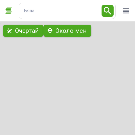
Бяла
с
Очертай
Около мен