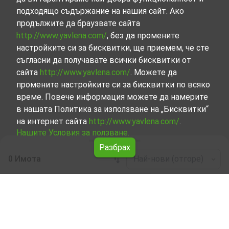
подходящо съдържание на нашия сайт. Ако
продължите да браузвате сайта
http://www.yavlena.com/
, без да промените
настройките си за бисквитки, ще приемем, че сте
съгласни да получавате всички бисквитки от
сайта
http://www.yavlena.com/
. Можете да
промените настройките си за бисквитки по всяко
време. Повече информация можете да намерите
в нашата Политика за използване на „Бисквитки“
на интернет сайта
http://www.yavlena.com/
.
Нашите Условия за ползване.
Разбрах
0 Имота
Най-нови (отгоре)
Leaflet
|
©
OpenStreetMap
contributors
Имоти под наем в гр. Бяла (общ. Бяла)
В Явлена сме готови да асистираме с намирането на
имот под наем в гр. Бяла (общ. Бяла).