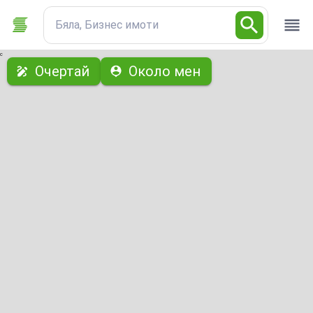
Бяла, Бизнес имоти
с
Очертай
Около мен