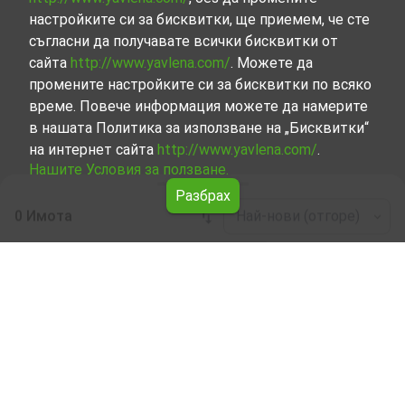
настройките си за бисквитки, ще приемем, че сте
съгласни да получавате всички бисквитки от
сайта
http://www.yavlena.com/
. Можете да
промените настройките си за бисквитки по всяко
време. Повече информация можете да намерите
в нашата Политика за използване на „Бисквитки“
на интернет сайта
http://www.yavlena.com/
.
Нашите Условия за ползване.
Разбрах
0 Имота
Най-нови (отгоре)
Leaflet
|
©
OpenStreetMap
contributors
Бизнес имоти под наем в гр. Бяла (общ.
Бяла)
Разгледайте и открийте Бизнес имоти под наем в гр.
Бяла (общ. Бяла) от нашата подбрана селекция имоти.
Представяме ви голям набор от имоти за всякакви
предпочитания и бюджети.
Опитните ни брокери, специализирали в процеса на