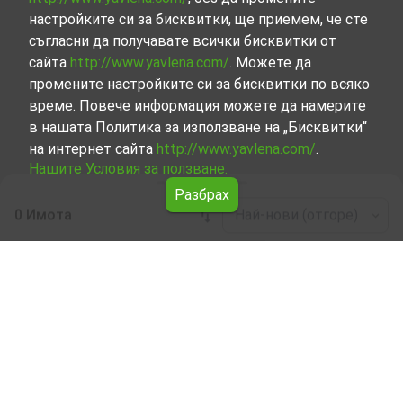
настройките си за бисквитки, ще приемем, че сте
съгласни да получавате всички бисквитки от
сайта
http://www.yavlena.com/
. Можете да
промените настройките си за бисквитки по всяко
време. Повече информация можете да намерите
в нашата Политика за използване на „Бисквитки“
на интернет сайта
http://www.yavlena.com/
.
Нашите Условия за ползване.
Разбрах
0 Имота
Най-нови (отгоре)
Leaflet
|
©
OpenStreetMap
contributors
Заведение под наем в с. Вазово (общ.
Исперих)
Разгледайте и открийте Заведение под наем в с.
Вазово (общ. Исперих) от нашата подбрана селекция
имоти. Представяме ви голям набор от имоти за
всякакви предпочитания и бюджети.
Опитните ни брокери, специализирали в процеса на