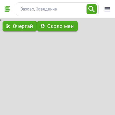
Вазово, Заведение
с
Очертай
Около мен