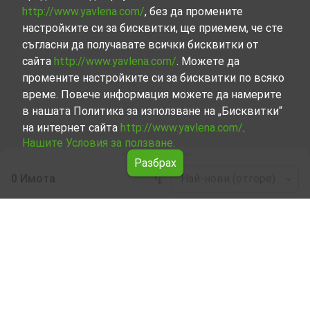
http://www.yavlena.com/
, без да промените
настройките си за бисквитки, ще приемем, че сте
съгласни да получавате всички бисквитки от
сайта
http://www.yavlena.com/
. Можете да
промените настройките си за бисквитки по всяко
време. Повече информация можете да намерите
в нашата Политика за използване на „Бисквитки“
на интернет сайта
http://www.yavlena.com/
.
Нашите Условия за ползване.
Разбрах
0 Имота
Най-нови (отгоре)
Leaflet
|
©
OpenStreetMap
contributors
Едностаен апартамент под наем в с.
Вазово (общ. Исперих)
Започнете търсенето на Едностаен апартамент под
наем в с. Вазово (общ. Исперих) с Явлена и се
възползвайте от предимствата на нашите услуги.
Опитните ни брокери са готови да ви помогнат в
търсенето на идеалния имот, който отговаря на