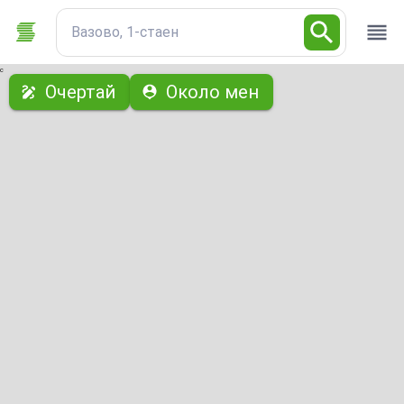
Вазово, 1-стаен
с
Очертай
Около мен