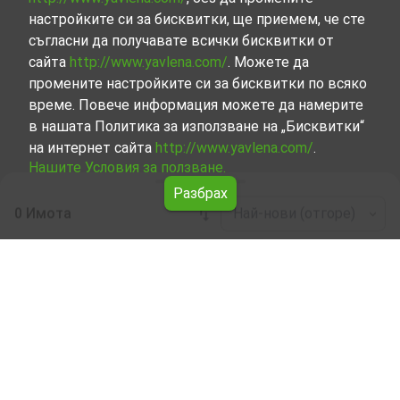
настройките си за бисквитки, ще приемем, че сте
съгласни да получавате всички бисквитки от
сайта
http://www.yavlena.com/
. Можете да
промените настройките си за бисквитки по всяко
време. Повече информация можете да намерите
в нашата Политика за използване на „Бисквитки“
на интернет сайта
http://www.yavlena.com/
.
Нашите Условия за ползване.
Разбрах
0 Имота
Най-нови (отгоре)
Leaflet
|
©
OpenStreetMap
contributors
Производствена база под наем в с.
Вазово (общ. Исперих)
Разгледайте и открийте Производствена база под
наем в с. Вазово (общ. Исперих) от нашата подбрана
селекция имоти. Представяме ви голям набор от
имоти за всякакви предпочитания и бюджети.
Опитните ни брокери, специализирали в процеса на