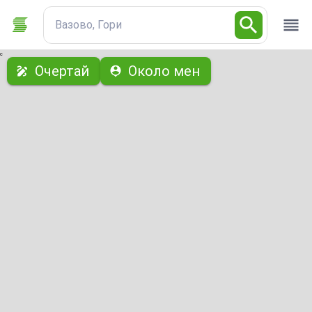
Вазово, Гори
с
Очертай
Около мен