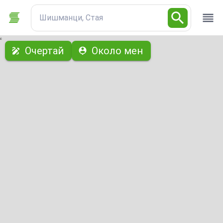
Шишманци, Стая
с
Очертай
Около мен