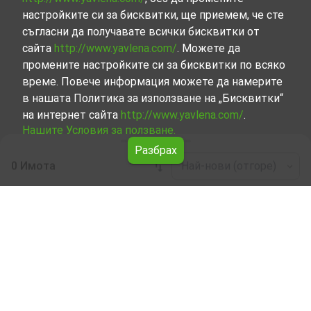
настройките си за бисквитки, ще приемем, че сте
съгласни да получавате всички бисквитки от
сайта
http://www.yavlena.com/
. Можете да
промените настройките си за бисквитки по всяко
време. Повече информация можете да намерите
в нашата Политика за използване на „Бисквитки“
на интернет сайта
http://www.yavlena.com/
.
Нашите Условия за ползване.
Разбрах
0 Имота
Най-нови (отгоре)
Leaflet
|
©
OpenStreetMap
contributors
Стая под наем в с. Шишманци (общ.
Раковски)
Разгледайте и открийте Стая под наем в с. Шишманци
(общ. Раковски) от нашата подбрана селекция имоти.
Представяме ви голям набор от имоти за всякакви
предпочитания и бюджети.
Опитните ни брокери, специализирали в процеса на