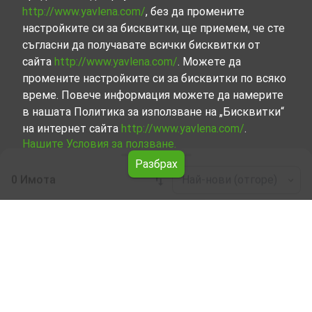
http://www.yavlena.com/
, без да промените
настройките си за бисквитки, ще приемем, че сте
съгласни да получавате всички бисквитки от
сайта
http://www.yavlena.com/
. Можете да
промените настройките си за бисквитки по всяко
време. Повече информация можете да намерите
в нашата Политика за използване на „Бисквитки“
на интернет сайта
http://www.yavlena.com/
.
Нашите Условия за ползване.
Разбрах
0 Имота
Най-нови (отгоре)
Leaflet
|
©
OpenStreetMap
contributors
Индустриални имоти под наем в с.
Шишманци (общ. Раковски)
Започнете търсенето на Индустриални имоти под
наем в с. Шишманци (общ. Раковски) с Явлена и се
възползвайте от предимствата на нашите услуги.
Опитните ни брокери са готови да ви помогнат в
търсенето на идеалния имот, който отговаря на