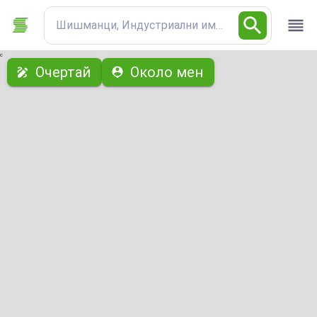
Шишманци, Индустриални имоти
с
Очертай
Около мен