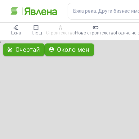
Бяла река, Други бизнес им
Цена
Площ
Строителство
Ново строителство
Година на 
с
Очертай
Около мен