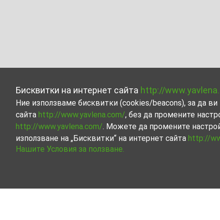
Бисквитки на интернет сайта
http://www.yavlena
Ние използваме бисквитки (cookies/beacons), за да 
сайта
http://www.yavlena.com/
, без да промените настр
http://www.yavlena.com/
. Можете да промените настро
използване на „Бисквитки“ на интернет сайта
http://w
Нашите Условия за ползване.
Други бизнес имоти под наем в с. Бяла 