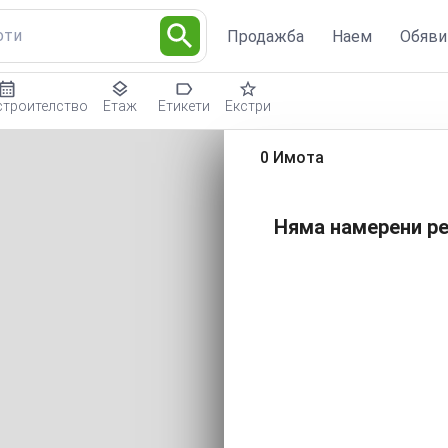
оти
Продажба
Наем
Обяви
строителство
Етаж
Етикети
Екстри
0 Имота
Няма намерени ре