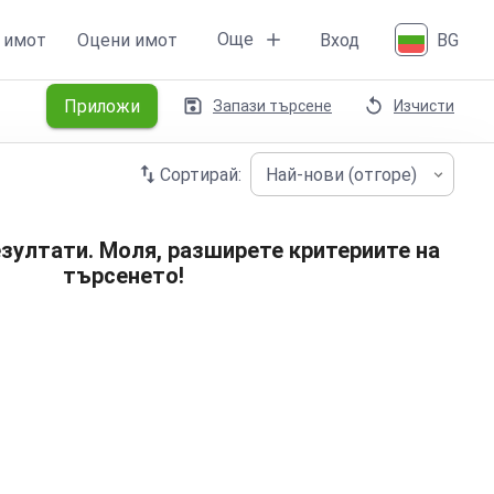
Още
 имот
Оцени имот
Вход
BG
Приложи
Запази търсене
Изчисти
Сортирай:
Най-нови (отгоре)
зултати. Моля, разширете критериите на
търсенето!