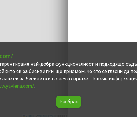
.com/
ви гарантираме най-добра функционалност и подходящо съд
ойките си за бисквитки, ще приемем, че сте съгласни да п
йките си за бисквитки по всяко време. Повече информаци
ww.yavlena.com/
.
Разбрах
Leaflet
|
©
OpenStreetMap
contributors
река (общ. Първомай)