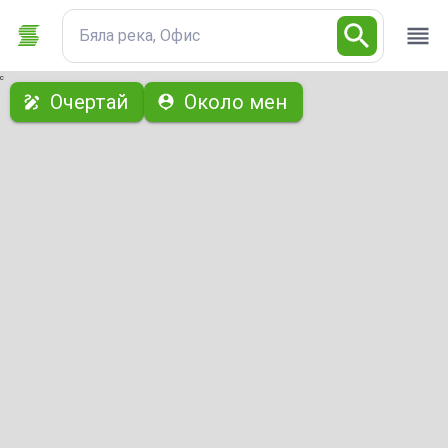
Бяла река, Офис
с
Очертай
Около мен