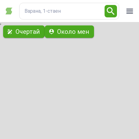
Варана, 1-стаен
с
Очертай
Около мен