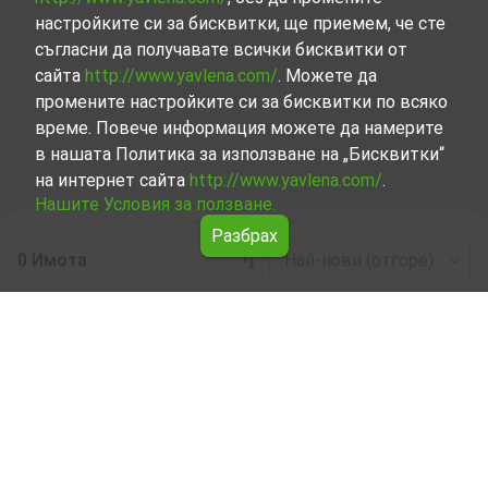
настройките си за бисквитки, ще приемем, че сте
съгласни да получавате всички бисквитки от
сайта
http://www.yavlena.com/
. Можете да
промените настройките си за бисквитки по всяко
време. Повече информация можете да намерите
в нашата Политика за използване на „Бисквитки“
на интернет сайта
http://www.yavlena.com/
.
Нашите Условия за ползване.
Разбрах
0 Имота
Най-нови (отгоре)
Leaflet
|
©
OpenStreetMap
contributors
Едностаен апартамент под наем в с.
Варана (общ. Левски)
Разгледайте и открийте Едностаен апартамент под
наем в с. Варана (общ. Левски) от нашата подбрана
селекция имоти. Нашата база данни се актуализира
редовно и съдържа голям набор от имоти, всеки от
които е уникален по свой начин, за да отговори на
различни предпочитания и бюджети.