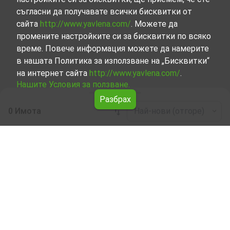
съгласни да получавате всички бисквитки от
сайта
http://www.yavlena.com/
. Можете да
промените настройките си за бисквитки по всяко
време. Повече информация можете да намерите
в нашата Политика за използване на „Бисквитки“
на интернет сайта
http://www.yavlena.com/
.
Нашите Условия за ползване.
Разбрах
0 Имота
Най-нови (отгоре)
Leaflet
|
©
OpenStreetMap
contributors
Парцел под наем в с. Варана (общ. Левски)
Разгледайте и открийте Парцел под наем в с. Варана
(общ. Левски) от нашата подбрана селекция имоти.
Представяме ви голям набор от имоти за всякакви
предпочитания и бюджети.
Опитните ни брокери, специализирали в процеса на
избор, договаряне и осъществяване на сделки за наем
на имоти, ще ви напътстват през цялото време. От