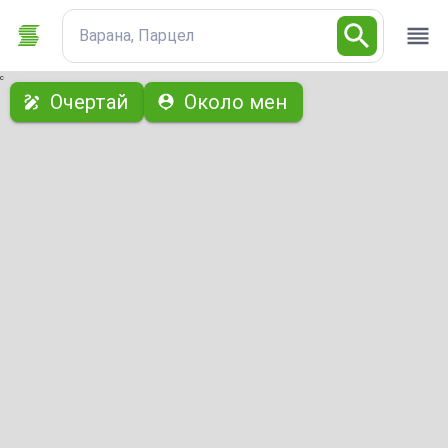
Варана, Парцел
с
Очертай
Около мен