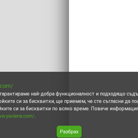
.com/
ви гарантираме най-добра функционалност и подходящо съд
ойките си за бисквитки, ще приемем, че сте съгласни да п
йките си за бисквитки по всяко време. Повече информаци
ww.yavlena.com/
.
Разбрах