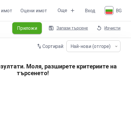
Още
 имот
Оцени имот
Вход
BG
Приложи
Запази търсене
Изчисти
Сортирай:
Най-нови (отгоре)
зултати. Моля, разширете критериите на
търсенето!