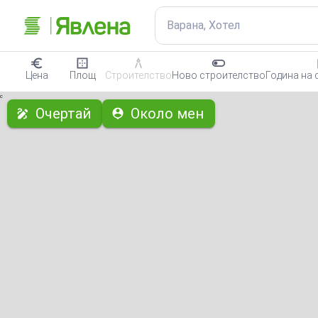
Варана, Хотел
Цена
Площ
Строителство
Ново строителство
Година на 
с
Очертай
Около мен