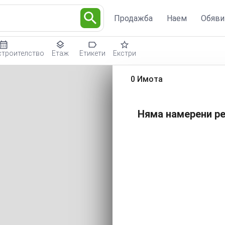
Продажба
Наем
Обяви
строителство
Етаж
Етикети
Екстри
0 Имота
Няма намерени ре