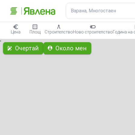
Варана, Многостаен
Цена
Площ
Строителство
Ново строителство
Година на 
с
Очертай
Около мен