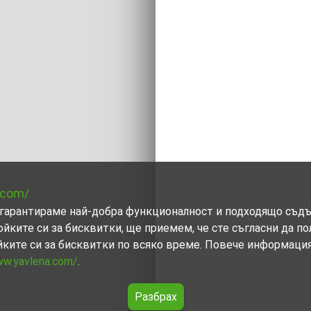
.com/
ви гарантираме най-добра функционалност и подходящо съд
ойките си за бисквитки, ще приемем, че сте съгласни да п
йките си за бисквитки по всяко време. Повече информаци
ww.yavlena.com/
.
Разбрах