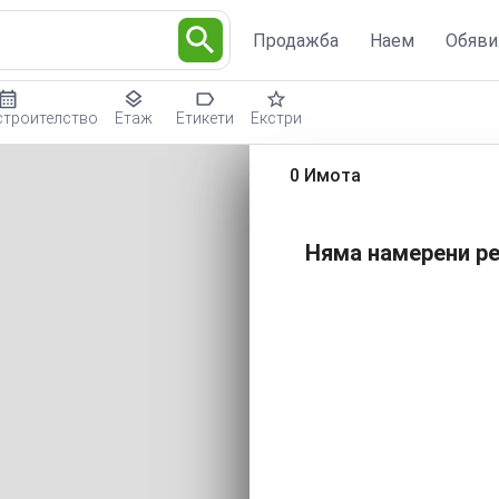
Продажба
Наем
Обяви
строителство
Етаж
Етикети
Екстри
0 Имота
Няма намерени ре