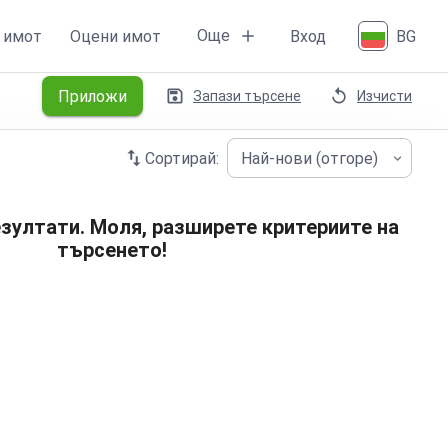
Още
 имот
Оцени имот
Вход
BG
Приложи
Запази търсене
Изчисти
Сортирай:
Най-нови (отгоре)
зултати. Моля, разширете критериите на
търсенето!