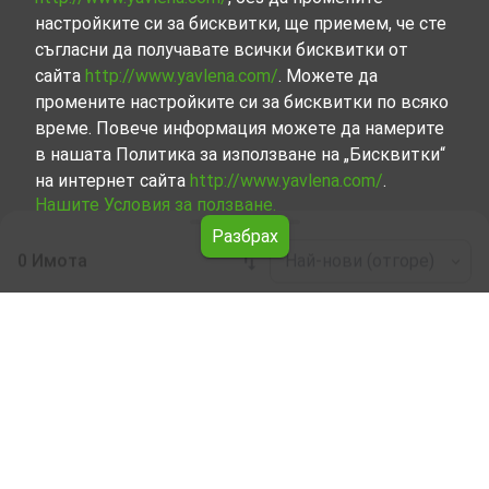
настройките си за бисквитки, ще приемем, че сте
съгласни да получавате всички бисквитки от
сайта
http://www.yavlena.com/
. Можете да
промените настройките си за бисквитки по всяко
време. Повече информация можете да намерите
в нашата Политика за използване на „Бисквитки“
на интернет сайта
http://www.yavlena.com/
.
Нашите Условия за ползване.
Разбрах
0 Имота
Най-нови (отгоре)
Leaflet
|
©
OpenStreetMap
contributors
Склад под наем в с. Шияково (общ.
Гулянци)
Разгледайте и открийте Склад под наем в с. Шияково
(общ. Гулянци) от нашата подбрана селекция имоти.
Представяме ви голям набор от имоти за всякакви
предпочитания и бюджети.
Опитните ни брокери, специализирали в процеса на