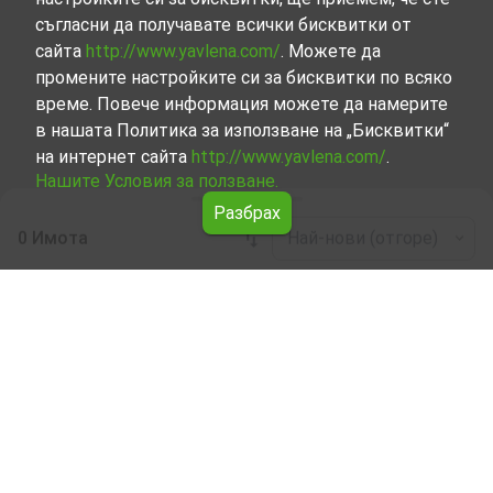
съгласни да получавате всички бисквитки от
сайта
http://www.yavlena.com/
. Можете да
промените настройките си за бисквитки по всяко
време. Повече информация можете да намерите
в нашата Политика за използване на „Бисквитки“
на интернет сайта
http://www.yavlena.com/
.
Нашите Условия за ползване.
Разбрах
0 Имота
Най-нови (отгоре)
Leaflet
|
©
OpenStreetMap
contributors
Къща под наем в с. Гривица (общ. Плевен)
Разгледайте и открийте Къща под наем в с. Гривица
(общ. Плевен) от нашата подбрана селекция имоти.
Нашата база данни се актуализира редовно и съдържа
голям набор от имоти, всеки от които е уникален по
свой начин, за да отговори на различни предпочитания
и бюджети.
Нашите професионални брокери ще ви помогнат да