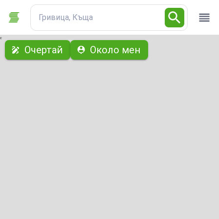
Гривица, Къща
с
Очертай
Около мен