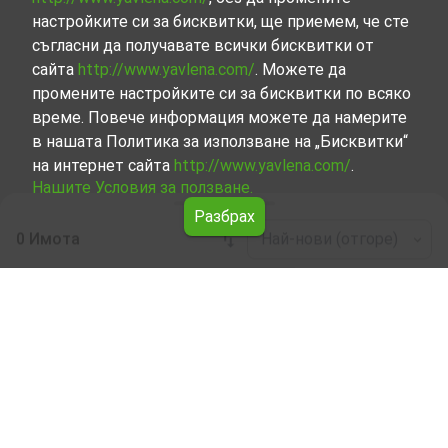
настройките си за бисквитки, ще приемем, че сте
съгласни да получавате всички бисквитки от
сайта
http://www.yavlena.com/
. Можете да
промените настройките си за бисквитки по всяко
време. Повече информация можете да намерите
в нашата Политика за използване на „Бисквитки“
на интернет сайта
http://www.yavlena.com/
.
Нашите Условия за ползване.
Разбрах
0 Имота
Най-нови (отгоре)
Leaflet
|
©
OpenStreetMap
contributors
Студио под наем в с. Бяла вода (общ.
Белене)
Разгледайте и открийте Студио под наем в с. Бяла
вода (общ. Белене) от нашата подбрана селекция
имоти. Нашата база данни се актуализира редовно и
съдържа голям набор от имоти, всеки от които е
уникален по свой начин, за да отговори на различни
предпочитания и бюджети.