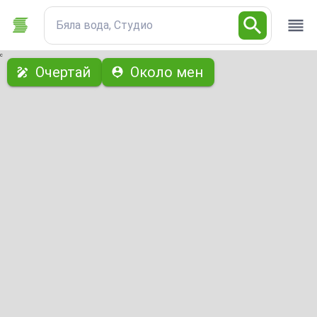
Бяла вода, Студио
с
Очертай
Около мен