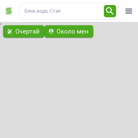
Бяла вода, Стая
с
Очертай
Около мен