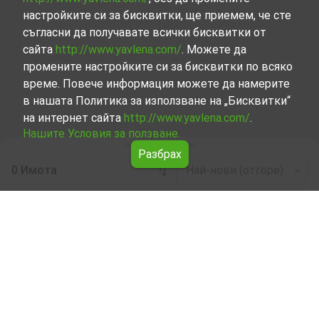
настройките си за бисквитки, ще приемем, че сте
съгласни да получавате всички бисквитки от
сайта
http://www.yavlena.com/
. Можете да
промените настройките си за бисквитки по всяко
време. Повече информация можете да намерите
в нашата Политика за използване на „Бисквитки“
на интернет сайта
http://www.yavlena.com/
.
Нашите Условия за ползване.
Разбрах
0 Имота
Най-нови (отгоре)
Leaflet
|
©
OpenStreetMap
contributors
Стая под наем в с. Бяла вода (общ.
Белене)
Разгледайте и открийте Стая под наем в с. Бяла вода
(общ. Белене) от нашата подбрана селекция имоти.
Представяме ви голям набор от имоти за всякакви
предпочитания и бюджети.
Опитните ни брокери, специализирали в процеса на