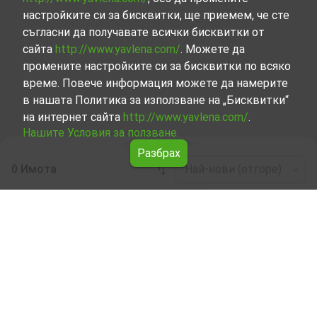
настройките си за бисквитки, ще приемем, че сте
съгласни да получавате всички бисквитки от
сайта
http://www.yavlena.com/
. Можете да
промените настройките си за бисквитки по всяко
време. Повече информация можете да намерите
в нашата Политика за използване на „Бисквитки“
на интернет сайта
http://www.yavlena.com/
.
Нашите Условия за ползване.
Разбрах
0 Имота
Най-нови (отгоре)
Leaflet
|
©
OpenStreetMap
contributors
Магазин под наем в с. Бяла вода (общ.
Белене)
Разгледайте и открийте Магазин под наем в с. Бяла
вода (общ. Белене) от нашата подбрана селекция
имоти. Представяме ви голям набор от имоти за
всякакви предпочитания и бюджети.
Опитните ни брокери, специализирали в процеса на