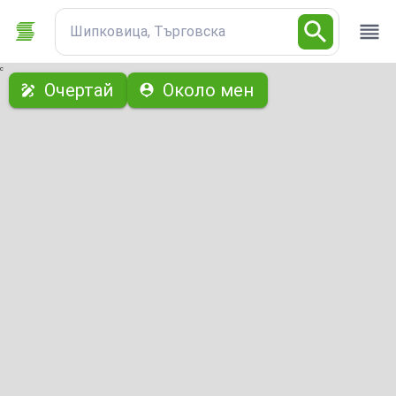
Шипковица, Търговска
с
Очертай
Около мен