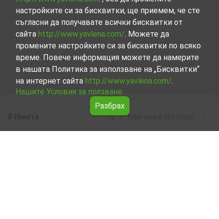
настройките си за бисквитки, ще приемем, че сте
съгласни да получавате всички бисквитки от
сайта
http://www.yavlena.com/
. Можете да
промените настройките си за бисквитки по всяко
време. Повече информация можете да намерите
в нашата Политика за използване на „Бисквитки“
на интернет сайта
http://www.yavlena.com/
.
Нашите Условия за ползване.
Разбрах
0 Имота
Най-нови (отгоре)
Leaflet
|
©
OpenStreetMap
contributors
Търговска под наем в с. Шипковица (общ.
Трън)
Разгледайте и открийте Търговска под наем в с.
Шипковица (общ. Трън) от нашата подбрана селекция
имоти. Представяме ви голям набор от имоти за
всякакви предпочитания и бюджети.
Опитните ни брокери, специализирали в процеса на