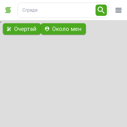
Сгради
с
Очертай
Около мен