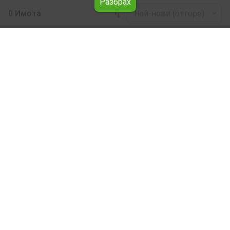
Разбрах
0 Имота
Най-нови (отгоре)
Leaflet
|
©
OpenStreetMap
contributors
Сгради под наем в област Перник
Разгледайте всички предложения за Сгради под наем
в област Перник от Явлена.
Нашите професионални брокери ще ви помогнат с
наемането на Сгради улеснят и ускорят процеса.
Абонирай се за бюлетин
За Явлена
За клиенти
Наши офиси