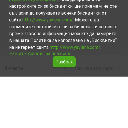
настройките си за бисквитки, ще приемем, че сте
съгласни да получавате всички бисквитки от
сайта
http://www.yavlena.com/
. Можете да
промените настройките си за бисквитки по всяко
време. Повече информация можете да намерите
в нашата Политика за използване на „Бисквитки“
на интернет сайта
http://www.yavlena.com/
.
Нашите Условия за ползване.
Разбрах
0 Имота
Най-нови (отгоре)
Leaflet
|
©
OpenStreetMap
contributors
Жилищна сграда под наем в с. Варвара
(общ. Септември)
Разгледайте и открийте Жилищна сграда под наем в с.
Варвара (общ. Септември) от нашата подбрана
селекция имоти. Нашата база данни се актуализира
редовно и съдържа голям набор от имоти, всеки от
които е уникален по свой начин, за да отговори на
различни предпочитания и бюджети.