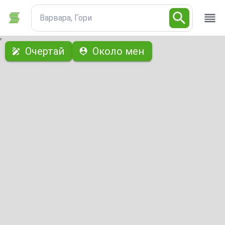
Варвара, Гори
с
Очертай
Около мен