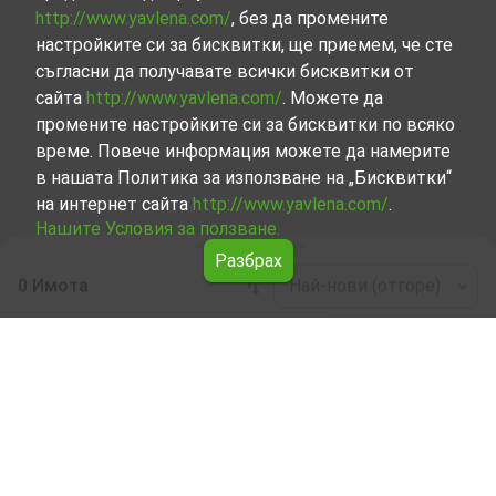
http://www.yavlena.com/
, без да промените
настройките си за бисквитки, ще приемем, че сте
съгласни да получавате всички бисквитки от
сайта
http://www.yavlena.com/
. Можете да
промените настройките си за бисквитки по всяко
време. Повече информация можете да намерите
в нашата Политика за използване на „Бисквитки“
на интернет сайта
http://www.yavlena.com/
.
Нашите Условия за ползване.
Разбрах
0 Имота
Най-нови (отгоре)
Leaflet
|
©
OpenStreetMap
contributors
Гори под наем в с. Варвара (общ.
Септември)
Започнете търсенето на Гори под наем в с. Варвара
(общ. Септември) с Явлена и се възползвайте от
предимствата на нашите услуги. Опитните ни брокери
са готови да ви помогнат в търсенето на идеалния
имот, който отговаря на вашите нужди и