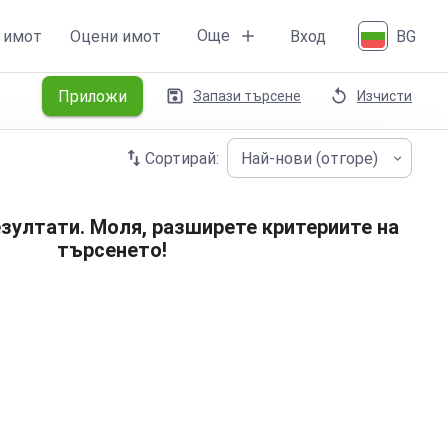
Още
 имот
Оцени имот
Вход
BG
Приложи
Запази търсене
Изчисти
Сортирай:
Най-нови (отгоре)
зултати. Моля, разширете критериите на
търсенето!