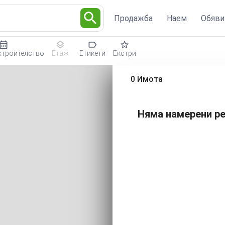
Продажба
Наем
Обяви
строителство
Етаж
Етикети
Екстри
0 Имота
Няма намерени ре