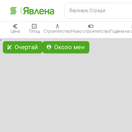
Варвара, Сгради
Цена
Площ
Строителство
Ново строителство
Година на 
с
Очертай
Около мен